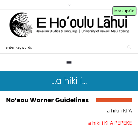
Markup On
…a hiki i…
Noʻeau Warner Guidelines
a hiki i KIʻA
a hiki i KIʻA PEPEKE