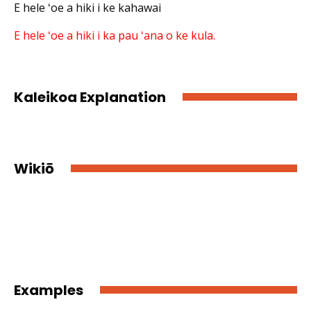
E hele ʻoe a hiki i ke kahawai
E hele ʻoe a hiki i ka pau ʻana o ke kula.
Kaleikoa Explanation
Wikiō
Examples