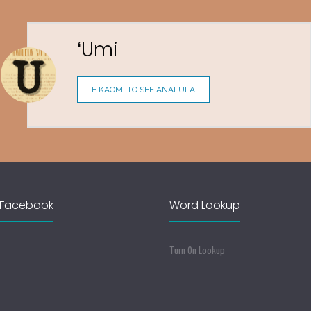
ʻUmi
E KAOMI TO SEE ANALULA
Facebook
Word Lookup
Turn On Lookup