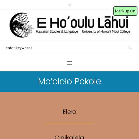
Markup On
Moʻolelo Pokole
Eleio
Cinikalela