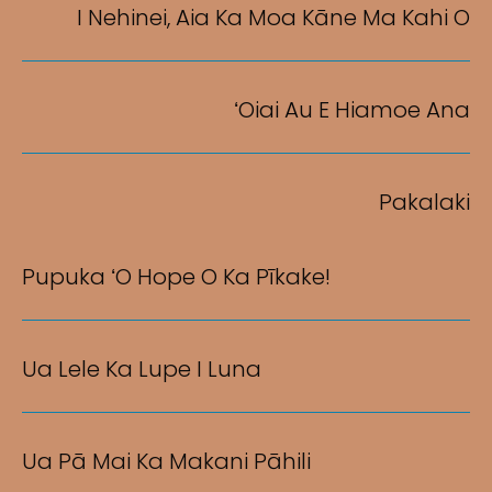
I Nehinei, Aia Ka Moa Kāne Ma Kahi O
ʻOiai Au E Hiamoe Ana
Pakalaki
Pupuka ʻO Hope O Ka Pīkake!
Ua Lele Ka Lupe I Luna
Ua Pā Mai Ka Makani Pāhili