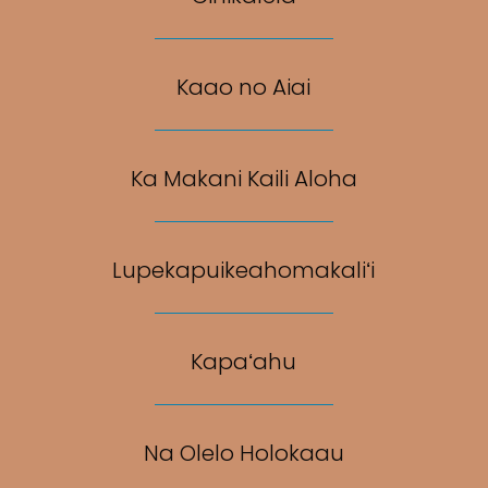
Kaao no Aiai
Ka Makani Kaili Aloha
Lupekapuikeahomakaliʻi
Kapaʻahu
Na Olelo Holokaau