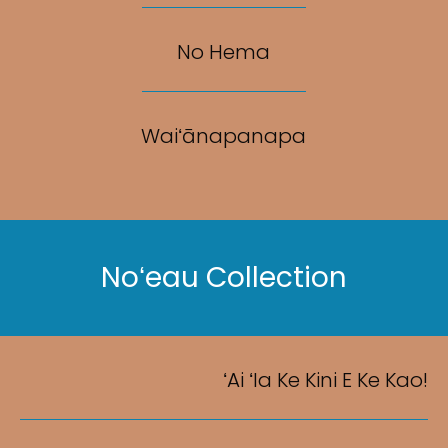
No Hema
Waiʻānapanapa
Noʻeau Collection
ʻAi ʻIa Ke Kini E Ke Kao!